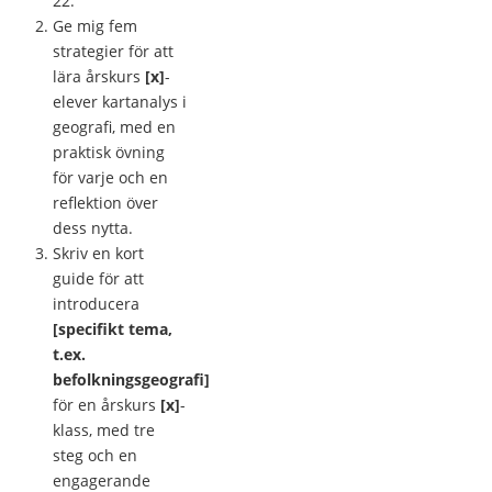
22.
Ge mig fem
strategier för att
lära årskurs
[x]
-
elever kartanalys i
geografi, med en
praktisk övning
för varje och en
reflektion över
dess nytta.
Skriv en kort
guide för att
introducera
[specifikt tema,
t.ex.
befolkningsgeografi]
för en årskurs
[x]
-
klass, med tre
steg och en
engagerande