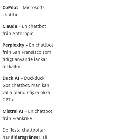
CoPilot
– Microsofts
chattbot
Claude
– En chattbot
från Anthropic
Perplexity
– En chattbot
från San Fransisco som
tidigt använde länkar
till källor.
Duck AI
– Duckduck
Gos chattbot, man kan
välja bland några olika
GPT:er
Mistral AI
– En chattbot
från Frankrike
De flesta chattbottar
har
åldersgränser
, så