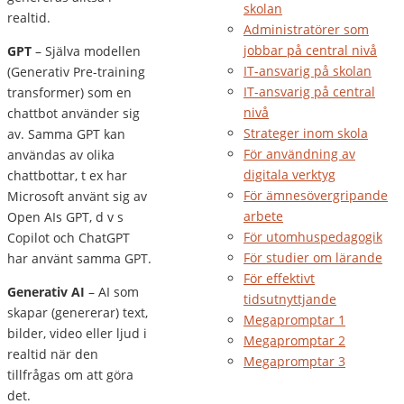
skolan
realtid.
Administratörer som
jobbar på central nivå
GPT
– Själva modellen
IT-ansvarig på skolan
(Generativ Pre-training
IT-ansvarig på central
transformer) som en
nivå
chattbot använder sig
Strateger inom skola
av. Samma GPT kan
För användning av
användas av olika
digitala verktyg
chattbottar, t ex har
För ämnesövergripande
Microsoft använt sig av
arbete
Open AIs GPT, d v s
För utomhuspedagogik
Copilot och ChatGPT
För studier om lärande
har använt samma GPT.
För effektivt
Generativ AI
– AI som
tidsutnyttjande
skapar (genererar) text,
Megapromptar 1
bilder, video eller ljud i
Megapromptar 2
realtid när den
Megapromptar 3
tillfrågas om att göra
det.