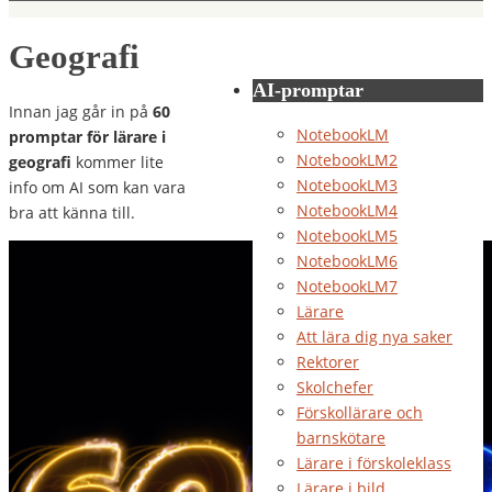
Geografi
AI-promptar
Innan jag går in på
60
NotebookLM
promptar för lärare i
NotebookLM2
geografi
kommer lite
NotebookLM3
info om AI som kan vara
NotebookLM4
bra att känna till.
NotebookLM5
NotebookLM6
NotebookLM7
Lärare
Att lära dig nya saker
Rektorer
Skolchefer
Förskollärare och
barnskötare
Lärare i förskoleklass
Lärare i bild