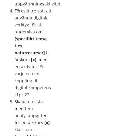
uppvärmningsaktivitet.
Föreslå tre sätt att
använda digitala
verktyg för att
undervisa om
[specifikt tema,
t.ex.
naturresurser]
i
årskurs
[x]
, med
en aktivitet för
varje och en
koppling till
digital kompetens
i Lgr 22.
Skapa en lista
med fem
analysuppgifter
för en årskurs
[x]
-
klass om