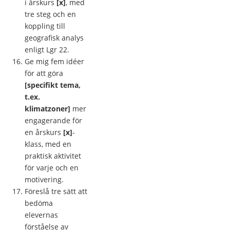
i årskurs
[x]
, med
tre steg och en
koppling till
geografisk analys
enligt Lgr 22.
Ge mig fem idéer
för att göra
[specifikt tema,
t.ex.
klimatzoner]
mer
engagerande för
en årskurs
[x]
-
klass, med en
praktisk aktivitet
för varje och en
motivering.
Föreslå tre sätt att
bedöma
elevernas
förståelse av