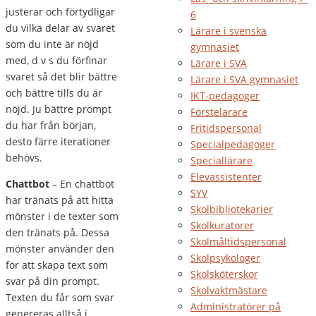
justerar och förtydligar
6
du vilka delar av svaret
Lärare i svenska
som du inte är nöjd
gymnasiet
med, d v s du förfinar
Lärare i SVA
svaret så det blir bättre
Lärare i SVA gymnasiet
och bättre tills du är
IKT-pedagoger
nöjd. Ju bättre prompt
Förstelärare
du har från början,
Fritidspersonal
desto färre iterationer
Specialpedagoger
behövs.
Speciallärare
Elevassistenter
Chattbot
– En chattbot
SYV
har tränats på att hitta
Skolbibliotekarier
mönster i de texter som
Skolkuratorer
den tränats på. Dessa
Skolmåltidspersonal
mönster använder den
Skolpsykologer
för att skapa text som
Skolsköterskor
svar på din prompt.
Skolvaktmästare
Texten du får som svar
Administratörer på
genereras alltså i