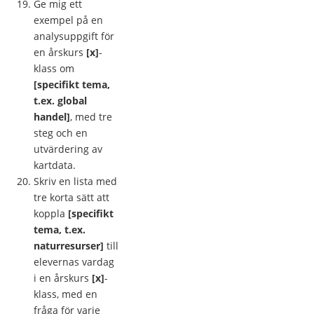
Ge mig ett
exempel på en
analysuppgift för
en årskurs
[x]
-
klass om
[specifikt tema,
t.ex. global
handel]
, med tre
steg och en
utvärdering av
kartdata.
Skriv en lista med
tre korta sätt att
koppla
[specifikt
tema, t.ex.
naturresurser]
till
elevernas vardag
i en årskurs
[x]
-
klass, med en
fråga för varje