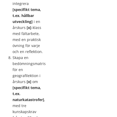
integrera
[specifikt tema,
t.ex. hållbar
utveckling]
i en
årskurs
[x]
-klass
med fältarbete,
med en praktisk
övning för varje
och en reflektion.
Skapa en
bedömningsmatris
för en
geografilektion i
årskurs
[x]
om
[specifikt tema,
t.ex.
naturkatastrofer]
,
med tre
kunskapskrav