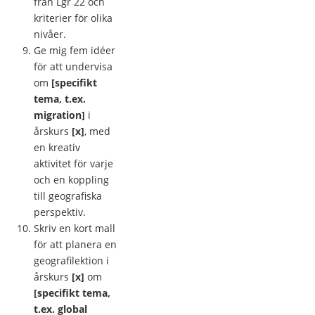
från Lgr 22 och
kriterier för olika
nivåer.
Ge mig fem idéer
för att undervisa
om
[specifikt
tema, t.ex.
migration]
i
årskurs
[x]
, med
en kreativ
aktivitet för varje
och en koppling
till geografiska
perspektiv.
Skriv en kort mall
för att planera en
geografilektion i
årskurs
[x]
om
[specifikt tema,
t.ex. global