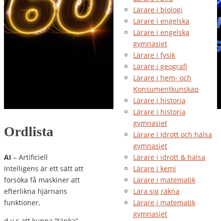
Lärare i biologi
Lärare i engelska
Lärare i engelska
gymnasiet
Lärare i fysik
Lärare i geografi
Lärare i hem- och
Konsumentkunskap
Lärare i historia
Lärare i historia
gymnasiet
Ordlista
Lärare i Idrott och hälsa
gymnasiet
AI
– Artificiell
Lärare i idrott & hälsa
Intelligens är ett sätt att
Lärare i kemi
försöka få maskiner att
Lärare i matematik
efterlikna hjärnans
Lära sig räkna
funktioner,
Lärare i matematik
gymnasiet
d v s att kunna ”tänka”