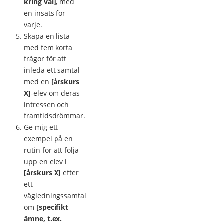
kring val]
, med
en insats för
varje.
Skapa en lista
med fem korta
frågor för att
inleda ett samtal
med en
[årskurs
X]
-elev om deras
intressen och
framtidsdrömmar.
Ge mig ett
exempel på en
rutin för att följa
upp en elev i
[årskurs X]
efter
ett
vägledningssamtal
om
[specifikt
ämne, t.ex.