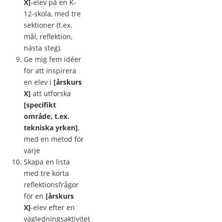
X]
-elev på en K-
12-skola, med tre
sektioner (t.ex.
mål, reflektion,
nästa steg).
Ge mig fem idéer
för att inspirera
en elev i
[årskurs
X]
att utforska
[specifikt
område, t.ex.
tekniska yrken]
,
med en metod för
varje
Skapa en lista
med tre korta
reflektionsfrågor
för en
[årskurs
X]
-elev efter en
vägledningsaktivitet