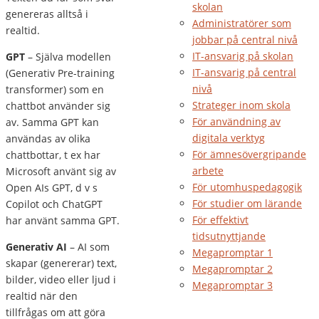
skolan
genereras alltså i
Administratörer som
realtid.
jobbar på central nivå
IT-ansvarig på skolan
GPT
– Själva modellen
IT-ansvarig på central
(Generativ Pre-training
nivå
transformer) som en
Strateger inom skola
chattbot använder sig
För användning av
av. Samma GPT kan
digitala verktyg
användas av olika
För ämnesövergripande
chattbottar, t ex har
arbete
Microsoft använt sig av
För utomhuspedagogik
Open AIs GPT, d v s
För studier om lärande
Copilot och ChatGPT
För effektivt
har använt samma GPT.
tidsutnyttjande
Generativ AI
– AI som
Megapromptar 1
skapar (genererar) text,
Megapromptar 2
bilder, video eller ljud i
Megapromptar 3
realtid när den
tillfrågas om att göra