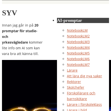
SYV
AI-promptar
Innan jag går in på
20
NotebookLM
promptar för studie-
NotebookLM2
och
NotebookLM3
yrkesvägledare
kommer
NotebookLM4
lite info om AI som kan
NotebookLM5
vara bra att känna till.
NotebookLM6
NotebookLM7
Lärare
Att lära dig nya saker
Rektorer
Skolchefer
Förskollärare och
barnskötare
Lärare i förskoleklass
Lärare i bild