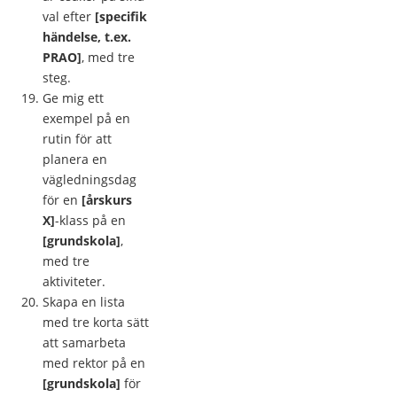
val efter
[specifik
händelse, t.ex.
PRAO]
, med tre
steg.
Ge mig ett
exempel på en
rutin för att
planera en
vägledningsdag
för en
[årskurs
X]
-klass på en
[grundskola]
,
med tre
aktiviteter.
Skapa en lista
med tre korta sätt
att samarbeta
med rektor på en
[grundskola]
för