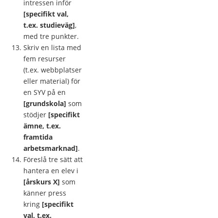
intressen inför
[specifikt val,
t.ex. studieväg]
,
med tre punkter.
Skriv en lista med
fem resurser
(t.ex. webbplatser
eller material) för
en SYV på en
[grundskola]
som
stödjer
[specifikt
ämne, t.ex.
framtida
arbetsmarknad]
.
Föreslå tre sätt att
hantera en elev i
[årskurs X]
som
känner press
kring
[specifikt
val, t.ex.