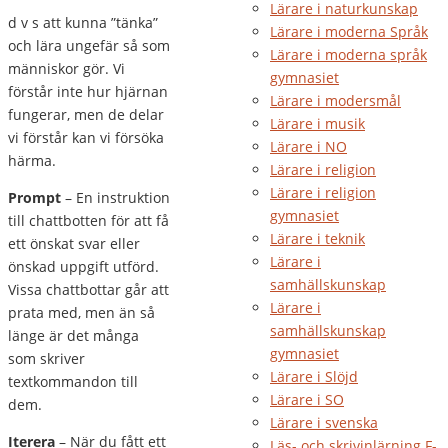
Lärare i naturkunskap
d v s att kunna ”tänka”
Lärare i moderna Språk
och lära ungefär så som
Lärare i moderna språk
människor gör. Vi
gymnasiet
förstår inte hur hjärnan
Lärare i modersmål
fungerar, men de delar
Lärare i musik
vi förstår kan vi försöka
Lärare i NO
härma.
Lärare i religion
Lärare i religion
Prompt
– En instruktion
gymnasiet
till chattbotten för att få
Lärare i teknik
ett önskat svar eller
Lärare i
önskad uppgift utförd.
samhällskunskap
Vissa chattbottar går att
Lärare i
prata med, men än så
samhällskunskap
länge är det många
gymnasiet
som skriver
Lärare i Slöjd
textkommandon till
Lärare i SO
dem.
Lärare i svenska
Iterera
– När du fått ett
Läs- och skrivinlärning F-