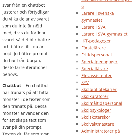
svar från en chattbot
6
justerar och förtydligar
Lärare i svenska
du vilka delar av svaret
gymnasiet
som du inte är nöjd
Lärare i SVA
med, d v s du förfinar
Lärare i SVA gymnasiet
svaret så det blir bättre
IKT-pedagoger
och bättre tills du är
Förstelärare
nöjd. Ju bättre prompt
Fritidspersonal
du har från början,
Specialpedagoger
desto färre iterationer
Speciallärare
behövs.
Elevassistenter
SYV
Chattbot
– En chattbot
Skolbibliotekarier
har tränats på att hitta
Skolkuratorer
mönster i de texter som
Skolmåltidspersonal
den tränats på. Dessa
Skolpsykologer
mönster använder den
Skolsköterskor
för att skapa text som
Skolvaktmästare
svar på din prompt.
Administratörer på
Texten du får som svar