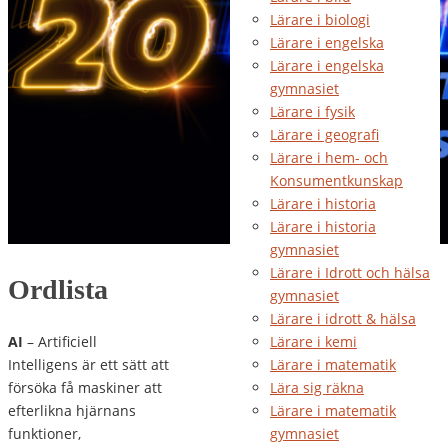
Lärare i biologi
Lärare i engelska
Lärare i engelska
gymnasiet
Lärare i fysik
Lärare i geografi
Lärare i hem- och
Konsumentkunskap
Lärare i historia
Lärare i historia
gymnasiet
Lärare i Idrott och hälsa
Ordlista
gymnasiet
Lärare i idrott & hälsa
AI
– Artificiell
Lärare i kemi
Intelligens är ett sätt att
Lärare i matematik
försöka få maskiner att
Lära sig räkna
efterlikna hjärnans
Lärare i matematik
funktioner,
gymnasiet