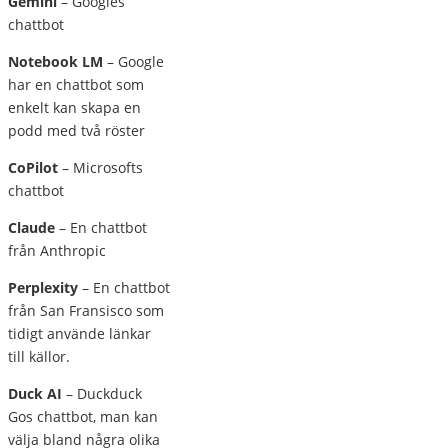
Gemini
– Googles
chattbot
Notebook LM
– Google
har en chattbot som
enkelt kan skapa en
podd med två röster
CoPilot
– Microsofts
chattbot
Claude
– En chattbot
från Anthropic
Perplexity
– En chattbot
från San Fransisco som
tidigt använde länkar
till källor.
Duck AI
– Duckduck
Gos chattbot, man kan
välja bland några olika