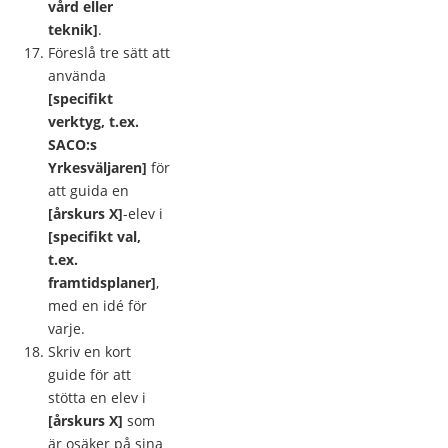
vård eller
teknik]
.
Föreslå tre sätt att
använda
[specifikt
verktyg, t.ex.
SACO:s
Yrkesväljaren]
för
att guida en
[årskurs X]
-elev i
[specifikt val,
t.ex.
framtidsplaner]
,
med en idé för
varje.
Skriv en kort
guide för att
stötta en elev i
[årskurs X]
som
är osäker på sina