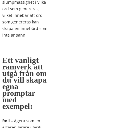
slumpmässighet i vilka
ord som genereras,
vilket innebär att ord
som genereras kan
skapa en innebörd som
inte är sann.
———————————————————————————————
Ett vanligt
ramverk att
utgå från om
du vill skapa
egna
promptar
med
exempel:
Roll
– Agera som en
erfaren lärare i fysik