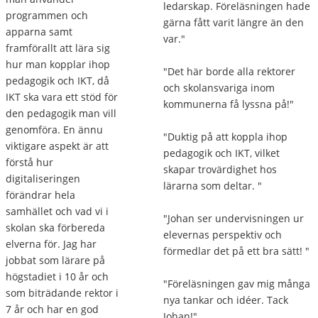
ledarskap. Föreläsningen hade
programmen och
gärna fått varit längre än den
apparna samt
var."
framförallt att lära sig
hur man kopplar ihop
"Det här borde alla rektorer
pedagogik och IKT, då
och skolansvariga inom
IKT ska vara ett stöd för
kommunerna få lyssna på!"
den pedagogik man vill
genomföra. En ännu
"Duktig på att koppla ihop
viktigare aspekt är att
pedagogik och IKT, vilket
förstå hur
skapar trovärdighet hos
digitaliseringen
lärarna som deltar. "
förändrar hela
samhället och vad vi i
"Johan ser undervisningen ur
skolan ska förbereda
elevernas perspektiv och
elverna för. Jag har
förmedlar det på ett bra sätt! "
jobbat som lärare på
högstadiet i 10 år och
"Föreläsningen gav mig många
som biträdande rektor i
nya tankar och idéer. Tack
7 år och har en god
Johan!"