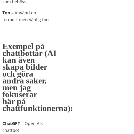
som behövs.
Ton
– Använd en
formell, men vänlig ton.
Exempel på
chattbottar
(AI
kan även
skapa bilder
och göra
andra saker,
men jag
fokuserar
här på
chattfunktionerna):
ChatGPT
– Open AIs
chattbot