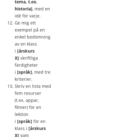
tema, t.ex.
historia]
, med en
idé för varje.
Ge mig ett
exempel på en
enkel bedömning
av en klass
i
[årskurs
X]
skriftliga
färdigheter
i
[språk]
, med tre
kriterier.
Skriv en lista med
fem resurser
(t.ex. appar,
filmer) för en
lektion
i
[språk]
för en
klass i
[årskurs
X]
som