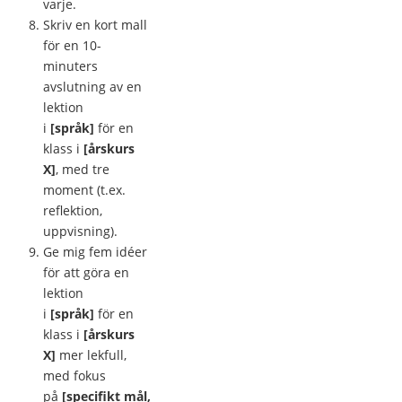
varje.
Skriv en kort mall
för en 10-
minuters
avslutning av en
lektion
i
[språk]
för en
klass i
[årskurs
X]
, med tre
moment (t.ex.
reflektion,
uppvisning).
Ge mig fem idéer
för att göra en
lektion
i
[språk]
för en
klass i
[årskurs
X]
mer lekfull,
med fokus
på
[specifikt mål,