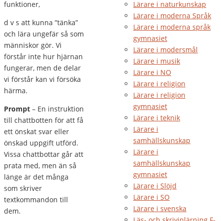
funktioner,
Lärare i naturkunskap
Lärare i moderna Språk
d v s att kunna ”tänka”
Lärare i moderna språk
och lära ungefär så som
gymnasiet
människor gör. Vi
Lärare i modersmål
förstår inte hur hjärnan
Lärare i musik
fungerar, men de delar
Lärare i NO
vi förstår kan vi försöka
Lärare i religion
härma.
Lärare i religion
gymnasiet
Prompt
– En instruktion
Lärare i teknik
till chattbotten för att få
Lärare i
ett önskat svar eller
samhällskunskap
önskad uppgift utförd.
Lärare i
Vissa chattbottar går att
samhällskunskap
prata med, men än så
gymnasiet
länge är det många
Lärare i Slöjd
som skriver
Lärare i SO
textkommandon till
Lärare i svenska
dem.
Läs- och skrivinlärning F-