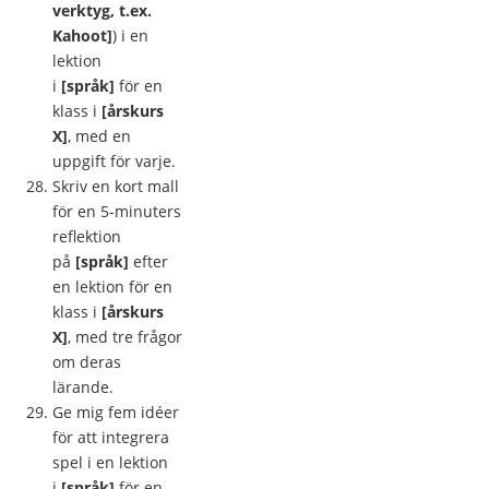
verktyg, t.ex.
Kahoot]
) i en
lektion
i
[språk]
för en
klass i
[årskurs
X]
, med en
uppgift för varje.
Skriv en kort mall
för en 5-minuters
reflektion
på
[språk]
efter
en lektion för en
klass i
[årskurs
X]
, med tre frågor
om deras
lärande.
Ge mig fem idéer
för att integrera
spel i en lektion
i
[språk]
för en