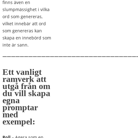
finns även en
slumpmässighet i vilka
ord som genereras,
vilket innebär att ord
som genereras kan
skapa en innebörd som
inte är sann.
———————————————————————————————
Ett vanligt
ramverk att
utgå från om
du vill skapa
egna
promptar
med
exempel:
Roll
– Agera som en