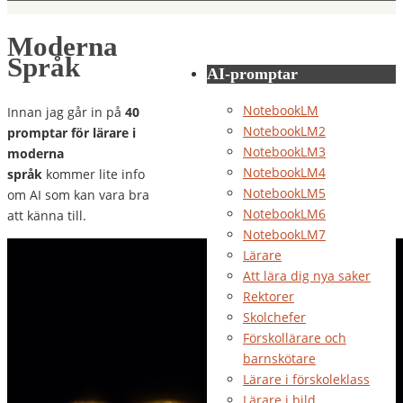
Moderna
Språk
AI-promptar
NotebookLM
Innan jag går in på
40
NotebookLM2
promptar för lärare i
NotebookLM3
moderna
NotebookLM4
språk
kommer lite info
NotebookLM5
om AI som kan vara bra
NotebookLM6
att känna till.
NotebookLM7
Lärare
Att lära dig nya saker
Rektorer
Skolchefer
Förskollärare och
barnskötare
Lärare i förskoleklass
Lärare i bild