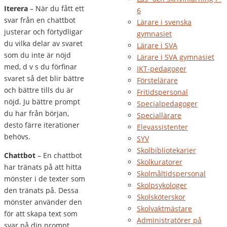
Iterera
– När du fått ett
6
svar från en chattbot
Lärare i svenska
justerar och förtydligar
gymnasiet
du vilka delar av svaret
Lärare i SVA
som du inte är nöjd
Lärare i SVA gymnasiet
med, d v s du förfinar
IKT-pedagoger
svaret så det blir bättre
Förstelärare
och bättre tills du är
Fritidspersonal
nöjd. Ju bättre prompt
Specialpedagoger
du har från början,
Speciallärare
desto färre iterationer
Elevassistenter
behövs.
SYV
Skolbibliotekarier
Chattbot
– En chattbot
Skolkuratorer
har tränats på att hitta
Skolmåltidspersonal
mönster i de texter som
Skolpsykologer
den tränats på. Dessa
Skolsköterskor
mönster använder den
Skolvaktmästare
för att skapa text som
Administratörer på
svar på din prompt.