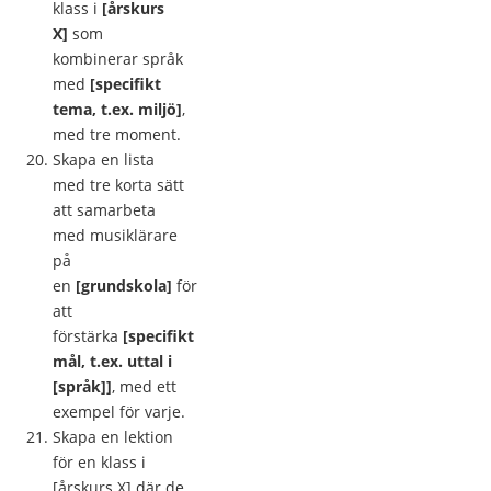
klass i
[årskurs
X]
som
kombinerar språk
med
[specifikt
tema, t.ex. miljö]
,
med tre moment.
Skapa en lista
med tre korta sätt
att samarbeta
med musiklärare
på
en
[grundskola]
för
att
förstärka
[specifikt
mål, t.ex. uttal i
[språk]]
, med ett
exempel för varje.
Skapa en lektion
för en klass i
[årskurs X] där de