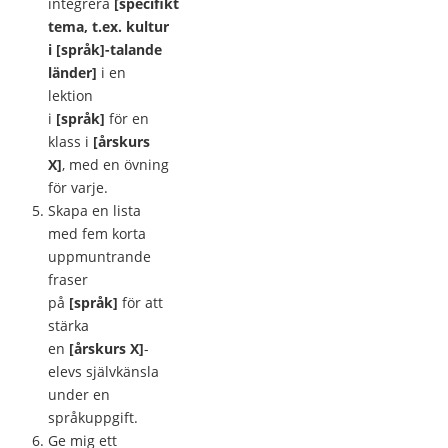
integrera
[specifikt
tema, t.ex. kultur
i [språk]-talande
länder]
i en
lektion
i
[språk]
för en
klass i
[årskurs
X]
, med en övning
för varje.
Skapa en lista
med fem korta
uppmuntrande
fraser
på
[språk]
för att
stärka
en
[årskurs X]
-
elevs självkänsla
under en
språkuppgift.
Ge mig ett