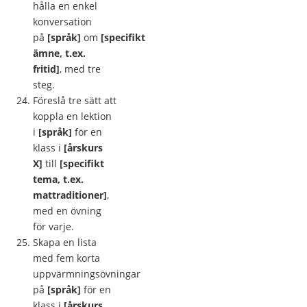
hålla en enkel
konversation
på
[språk]
om
[specifikt
ämne, t.ex.
fritid]
, med tre
steg.
Föreslå tre sätt att
koppla en lektion
i
[språk]
för en
klass i
[årskurs
X]
till
[specifikt
tema, t.ex.
mattraditioner]
,
med en övning
för varje.
Skapa en lista
med fem korta
uppvärmningsövningar
på
[språk]
för en
klass i
[årskurs