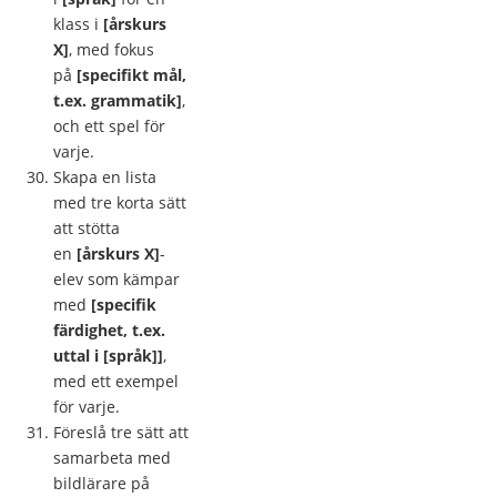
klass i
[årskurs
X]
, med fokus
på
[specifikt mål,
t.ex. grammatik]
,
och ett spel för
varje.
Skapa en lista
med tre korta sätt
att stötta
en
[årskurs X]
-
elev som kämpar
med
[specifik
färdighet, t.ex.
uttal i [språk]]
,
med ett exempel
för varje.
Föreslå tre sätt att
samarbeta med
bildlärare på