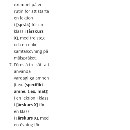
exempel på en
rutin för att starta
en lektion
i
[språk]
för en
klass i
[årskurs
X]
, med tre steg
och en enkel
samtalsövning på
målspråket.
Föreslå tre sätt att
använda
vardagliga ämnen
(t.ex.
[specifikt
ämne, t.ex. mat]
)
i en lektion i klass
i
[årskurs X]
för
en klass
i
[årskurs X]
, med
en övning för