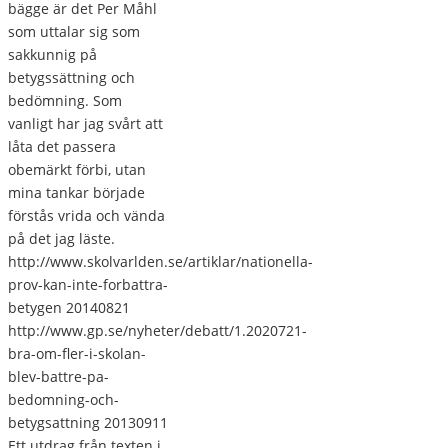
bägge är det Per Måhl
som uttalar sig som
sakkunnig på
betygssättning och
bedömning. Som
vanligt har jag svårt att
låta det passera
obemärkt förbi, utan
mina tankar började
förstås vrida och vända
på det jag läste.
http://www.skolvarlden.se/artiklar/nationella-
prov-kan-inte-forbattra-
betygen 20140821
http://www.gp.se/nyheter/debatt/1.2020721-
bra-om-fler-i-skolan-
blev-battre-pa-
bedomning-och-
betygsattning 20130911
Ett utdrag från texten i