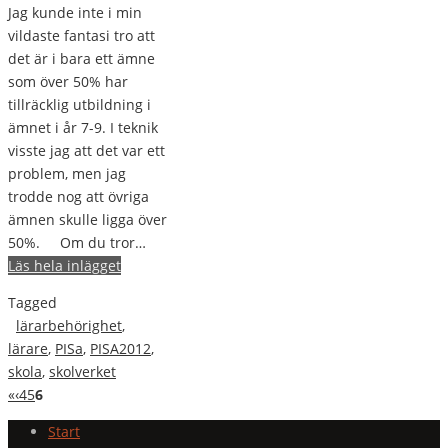
Jag kunde inte i min
vildaste fantasi tro att
det är i bara ett ämne
som över 50% har
tillräcklig utbildning i
ämnet i år 7-9. I teknik
visste jag att det var ett
problem, men jag
trodde nog att övriga
ämnen skulle ligga över
50%. Om du tror…
Läs hela inlägget
Tagged
lärarbehörighet
,
lärare
,
PISa
,
PISA2012
,
skola
,
skolverket
«
‹
4
5
6
Start