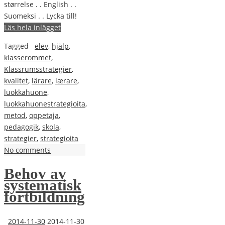
størrelse . . English . .
Suomeksi . . Lycka till!
Läs hela inlägget
Tagged
elev
,
hjälp
,
klasserommet
,
Klassrumsstrategier
,
kvalitet
,
lärare
,
lærare
,
luokkahuone
,
luokkahuonestrategioita
,
metod
,
oppetaja
,
pedagogik
,
skola
,
strategier
,
strategioita
No comments
Behov av
systematisk
fortbildning
2014-11-30
2014-11-30