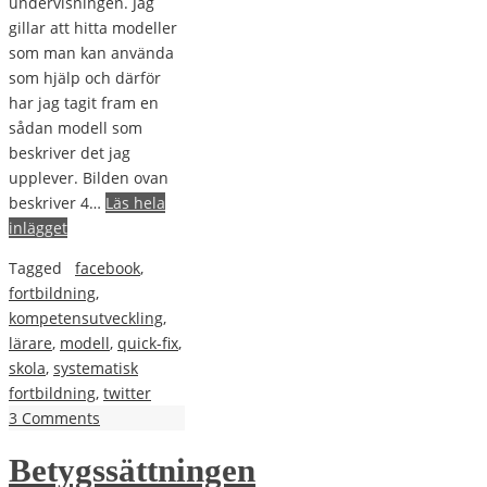
undervisningen. Jag
gillar att hitta modeller
som man kan använda
som hjälp och därför
har jag tagit fram en
sådan modell som
beskriver det jag
upplever. Bilden ovan
beskriver 4…
Läs hela
inlägget
Tagged
facebook
,
fortbildning
,
kompetensutveckling
,
lärare
,
modell
,
quick-fix
,
skola
,
systematisk
fortbildning
,
twitter
3 Comments
Betygssättningen