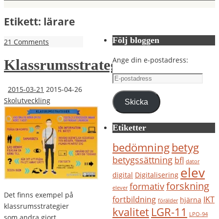
Etikett:
lärare
Följ bloggen
21 Comments
Ange din e-postadress:
Klassrumsstrategier
E-
postadress
2015-03-21
2015-04-26
Skolutveckling
Skicka
Etiketter
bedömning
betyg
betygssättning
bfl
dator
elev
digital
Digitalisering
forskning
formativ
elever
Det finns exempel på
IKT
fortbildning
hjärna
förälder
klassrumsstrategier
kvalitet
LGR-11
LPO-94
som andra gjort