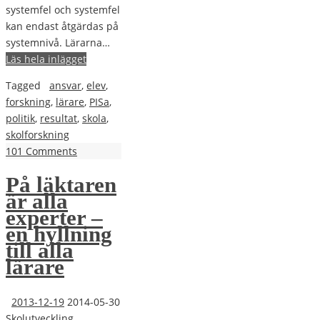
systemfel och systemfel
kan endast åtgärdas på
systemnivå. Lärarna…
Läs hela inlägget
Tagged
ansvar
,
elev
,
forskning
,
lärare
,
PISa
,
politik
,
resultat
,
skola
,
skolforskning
101 Comments
På läktaren
är alla
experter –
en hyllning
till alla
lärare
2013-12-19
2014-05-30
Skolutveckling