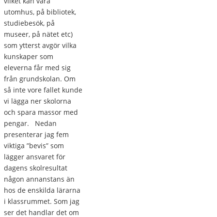
vilket kan vara
utomhus, på bibliotek,
studiebesök, på
museer, på nätet etc)
som ytterst avgör vilka
kunskaper som
eleverna får med sig
från grundskolan. Om
så inte vore fallet kunde
vi lägga ner skolorna
och spara massor med
pengar. Nedan
presenterar jag fem
viktiga ”bevis” som
lägger ansvaret för
dagens skolresultat
någon annanstans än
hos de enskilda lärarna
i klassrummet. Som jag
ser det handlar det om