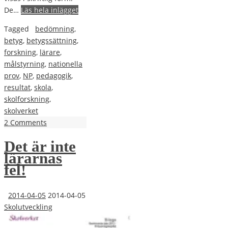
De…
Läs hela inlägget
Tagged
bedömning
,
betyg
,
betygssättning
,
forskning
,
lärare
,
målstyrning
,
nationella
prov
,
NP
,
pedagogik
,
resultat
,
skola
,
skolforskning
,
skolverket
2 Comments
Det är inte
lärarnas
fel!
2014-04-05
2014-04-05
Skolutveckling