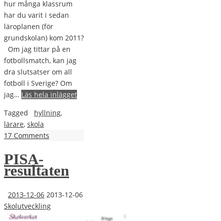
hur många klassrum
har du varit i sedan
läroplanen (för
grundskolan) kom 2011?
Om jag tittar på en
fotbollsmatch, kan jag
dra slutsatser om all
fotboll i Sverige? Om
jag…
Läs hela inlägget
Tagged
hyllning
,
lärare
,
skola
17 Comments
PISA-
resultaten
2013-12-06
2013-12-06
Skolutveckling