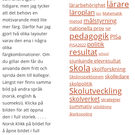
lärare
lärarbehörighet
tidigare, men jag tycker
läroplan
att det behövs en
Matematik
lön
målstyrning
motsvarande med lite
metod
mer färg. Därför har jag
nationella prov
NP
pedagogik
gjort två olika layouter
PISa
varav den ena i några
politik
PISA2022
olika
resultat
färgkombinationer. Om
school
sjunkande elevresultat
du gillar dem får du
skola
använda dem fritt och
skolforskning
sprida dem till kollegor.
skolledare
Skolinspektionen
Längst ner finns samma
skolpolitik
Skolutveckling
bild på andra språk
(norsk, english &
skolverket
strategier
suomeksi). Klicka på
summativ
utbildning
bilden för att öppna
återkoppling
den i full storlek. . . . .
Norsk Klikk på bildet for
å åpne bildet i full