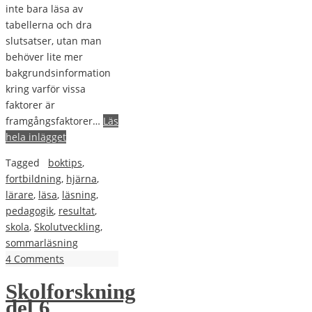
inte bara läsa av
tabellerna och dra
slutsatser, utan man
behöver lite mer
bakgrundsinformation
kring varför vissa
faktorer är
framgångsfaktorer…
Läs
hela inlägget
Tagged
boktips
,
fortbildning
,
hjärna
,
lärare
,
läsa
,
läsning
,
pedagogik
,
resultat
,
skola
,
Skolutveckling
,
sommarläsning
4 Comments
Skolforskning
del 6