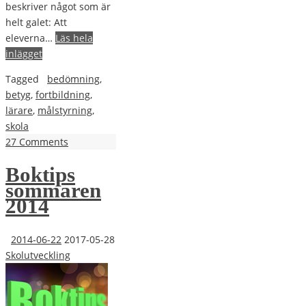
beskriver något som är
helt galet: Att
eleverna…
Läs hela
inlägget
Tagged
bedömning
,
betyg
,
fortbildning
,
lärare
,
målstyrning
,
skola
27 Comments
Boktips
sommaren
2014
2014-06-22
2017-05-28
Skolutveckling