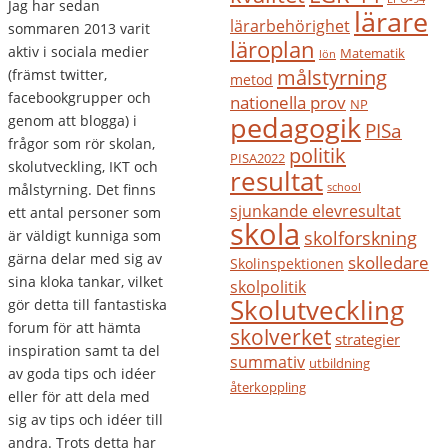
Jag har sedan
lärare
lärarbehörighet
sommaren 2013 varit
läroplan
aktiv i sociala medier
Matematik
lön
målstyrning
(främst twitter,
metod
facebookgrupper och
nationella prov
NP
pedagogik
genom att blogga) i
PISa
frågor som rör skolan,
politik
PISA2022
skolutveckling, IKT och
resultat
målstyrning. Det finns
school
sjunkande elevresultat
ett antal personer som
skola
är väldigt kunniga som
skolforskning
gärna delar med sig av
skolledare
Skolinspektionen
sina kloka tankar, vilket
skolpolitik
Skolutveckling
gör detta till fantastiska
forum för att hämta
skolverket
strategier
inspiration samt ta del
summativ
utbildning
av goda tips och idéer
återkoppling
eller för att dela med
sig av tips och idéer till
andra. Trots detta har