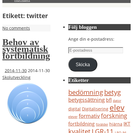
Etikett:
twitter
Följ bloggen
No comments
Ange din e-postadress:
Behov av
systematisk
E-
fortbildning
postadress
Skicka
2014-11-30
2014-11-30
Skolutveckling
Etiketter
bedömning
betyg
betygssättning
bfl
dator
elev
digital
Digitalisering
forskning
formativ
elever
IKT
fortbildning
hjärna
förälder
kvalitet
LGR-11
LPO-94