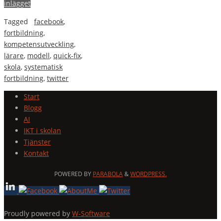
inlägget
Tagged
facebook
,
fortbildning
,
kompetensutveckling
,
lärare
,
modell
,
quick-fix
,
skola
,
systematisk
fortbildning
,
twitter
Start
Blogg
AI
IKT i skolan
Tjänster
Kontakt
POWERED BY
PARABOLA
&
WORDPRESS.
Proudly powered by
W-Software