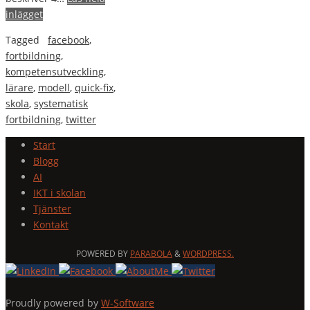
inlägget
Tagged
facebook
,
fortbildning
,
kompetensutveckling
,
lärare
,
modell
,
quick-fix
,
skola
,
systematisk
fortbildning
,
twitter
Start
Blogg
AI
IKT i skolan
Tjänster
Kontakt
POWERED BY
PARABOLA
&
WORDPRESS.
Proudly powered by
W-Software