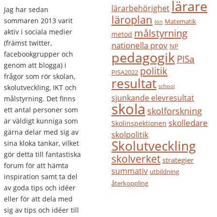
lärare
lärarbehörighet
Jag har sedan
läroplan
sommaren 2013 varit
Matematik
lön
målstyrning
aktiv i sociala medier
metod
(främst twitter,
nationella prov
NP
pedagogik
facebookgrupper och
PISa
genom att blogga) i
politik
PISA2022
frågor som rör skolan,
resultat
skolutveckling, IKT och
school
sjunkande elevresultat
målstyrning. Det finns
skola
ett antal personer som
skolforskning
är väldigt kunniga som
skolledare
Skolinspektionen
gärna delar med sig av
skolpolitik
Skolutveckling
sina kloka tankar, vilket
gör detta till fantastiska
skolverket
strategier
forum för att hämta
summativ
utbildning
inspiration samt ta del
återkoppling
av goda tips och idéer
eller för att dela med
sig av tips och idéer till