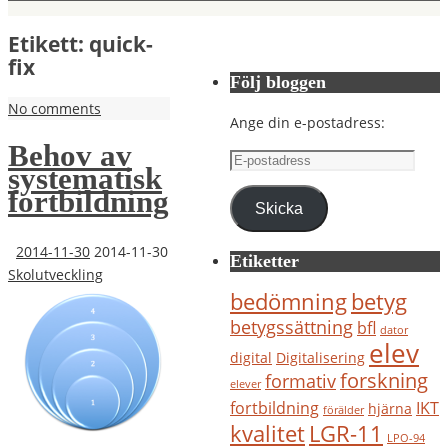
Etikett:
quick-
fix
Följ bloggen
No comments
Ange din e-postadress:
Behov av
E-
systematisk
postadress
fortbildning
Skicka
2014-11-30
2014-11-30
Etiketter
Skolutveckling
bedömning
betyg
betygssättning
bfl
dator
elev
digital
Digitalisering
forskning
formativ
elever
IKT
fortbildning
hjärna
förälder
kvalitet
LGR-11
LPO-94