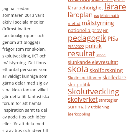
lärare
lärarbehörighet
Jag har sedan
läroplan
sommaren 2013 varit
Matematik
lön
målstyrning
aktiv i sociala medier
metod
(främst twitter,
nationella prov
NP
pedagogik
facebookgrupper och
PISa
genom att blogga) i
politik
PISA2022
frågor som rör skolan,
resultat
skolutveckling, IKT och
school
sjunkande elevresultat
målstyrning. Det finns
skola
ett antal personer som
skolforskning
är väldigt kunniga som
skolledare
Skolinspektionen
gärna delar med sig av
skolpolitik
Skolutveckling
sina kloka tankar, vilket
gör detta till fantastiska
skolverket
strategier
forum för att hämta
summativ
utbildning
inspiration samt ta del
återkoppling
av goda tips och idéer
eller för att dela med
sig av tips och idéer till