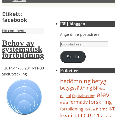
Etikett:
facebook
Följ bloggen
No comments
Ange din e-postadress:
Behov av
E-
systematisk
postadress
fortbildning
Skicka
2014-11-30
2014-11-30
Etiketter
Skolutveckling
bedömning
betyg
betygssättning
bfl
dator
elev
digital
Digitalisering
forskning
formativ
elever
IKT
fortbildning
hjärna
förälder
kvalitet
LGR-11
LPO-94