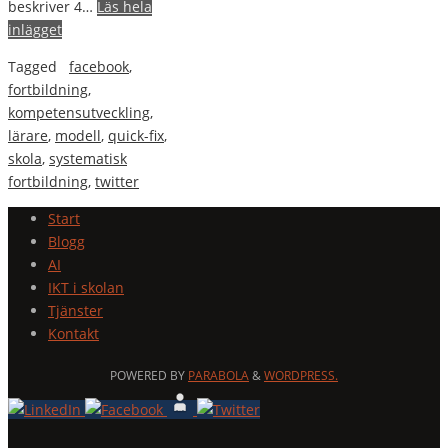
beskriver 4…
Läs hela
inlägget
Tagged
facebook
,
fortbildning
,
kompetensutveckling
,
lärare
,
modell
,
quick-fix
,
skola
,
systematisk
fortbildning
,
twitter
Start
Blogg
AI
IKT i skolan
Tjänster
Kontakt
POWERED BY
PARABOLA
&
WORDPRESS.