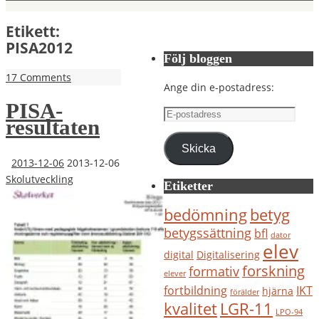
Etikett:
PISA2012
Följ bloggen
17 Comments
Ange din e-postadress:
PISA-
E-
resultaten
postadress
Skicka
2013-12-06
2013-12-06
Skolutveckling
Etiketter
bedömning
betyg
betygssättning
bfl
dator
elev
digital
Digitalisering
forskning
formativ
elever
IKT
fortbildning
hjärna
förälder
kvalitet
LGR-11
LPO-94