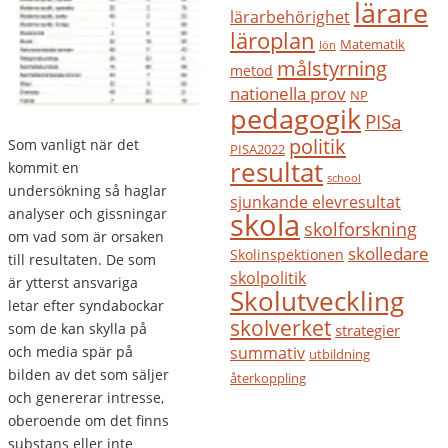
lärare
lärarbehörighet
läroplan
Matematik
lön
målstyrning
metod
nationella prov
NP
pedagogik
PISa
politik
Som vanligt när det
PISA2022
resultat
kommit en
school
undersökning så haglar
sjunkande elevresultat
analyser och gissningar
skola
skolforskning
om vad som är orsaken
skolledare
Skolinspektionen
till resultaten. De som
skolpolitik
är ytterst ansvariga
Skolutveckling
letar efter syndabockar
skolverket
som de kan skylla på
strategier
och media spär på
summativ
utbildning
bilden av det som säljer
återkoppling
och genererar intresse,
oberoende om det finns
substans eller inte