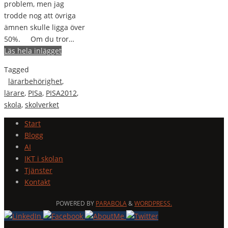
problem, men jag
trodde nog att övriga
ämnen skulle ligga över
50%. Om du tror…
Läs hela inlägget
Tagged
lärarbehörighet
,
lärare
,
PISa
,
PISA2012
,
skola
,
skolverket
Start
Blogg
AI
IKT i skolan
Tjänster
Kontakt
POWERED BY
PARABOLA
&
WORDPRESS.