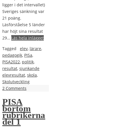
ligger i det intervallet)
Sveriges sänkning var
21 poäng.
Läsförståelse 5 länder
har höjt sina resultat
29…
Läs hela inlägget
Tagged
elev
,
lärare
,
pedagogik
,
PISa
,
PISA2022
,
politik
,
resultat
,
sjunkande
elevresultat
,
skola
,
Skolutveckling
2 Comments
PISA
bortom
rubrikerna
del 1