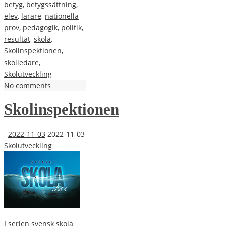
betyg
,
betygssättning
,
elev
,
lärare
,
nationella
prov
,
pedagogik
,
politik
,
resultat
,
skola
,
Skolinspektionen
,
skolledare
,
Skolutveckling
No comments
Skolinspektionen
2022-11-03
2022-11-03
Skolutveckling
I serien svensk skola