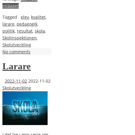
inlägget
Tagged
elev
,
kvalitet
,
lärare
,
pedagogik
,
politik
,
resultat
,
skola
,
Skolinspektionen
,
Skolutveckling
No comments
Larare
2022-11-02
2022-11-02
Skolutveckling
I del tre i min serie om