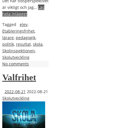
Det här tidsperspektivet
är viktigt och jag…
Läs
hela inlägget
Tagged
elev
,
Etableringsfrihet
,
lärare
,
pedagogik
,
politik
,
resultat
,
skola
,
Skolinspektionen
,
Skolutveckling
No comments
Valfrihet
2022-08-21
2022-08-21
Skolutveckling