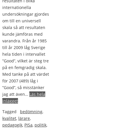
resultaten i olika
internationella
undersökningar gjordes
om till en universell
skala så att resultaten
kunde jämföras med
varandra. Från år 1985
till år 2009 låg Sverige
hela tiden i intervallet
”Good”, vilket är steg tre
på en femgradig skala.
Med tanke på att värdet
för 2007 (489) låg i
”Good”, så misstänker
jag att även…
Läs hela
inlägget
Tagged
bedömning
,
kvalitet
,
lärare
,
pedagogik
,
PISa
,
politik
,