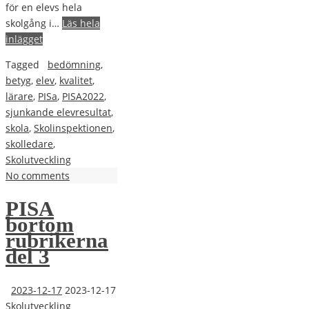
för en elevs hela
skolgång i…
Läs hela
inlägget
Tagged
bedömning
,
betyg
,
elev
,
kvalitet
,
lärare
,
PISa
,
PISA2022
,
sjunkande elevresultat
,
skola
,
Skolinspektionen
,
skolledare
,
Skolutveckling
No comments
PISA
bortom
rubrikerna
del 3
2023-12-17
2023-12-17
Skolutveckling