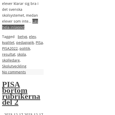
elever klarar sig bra i
det svenska
skolsystemet, medan
elever som inte…
Läs
hela inlägget
Tagged
betyg
,
elev
,
kvalitet
,
pedagogik
,
PISa
,
PISA2022
,
politik
,
resultat
,
skola
,
skolledare
,
Skolutveckling
No comments
PISA
bortom
rubrikerna
del 2
2023-12-17
2023-12-17