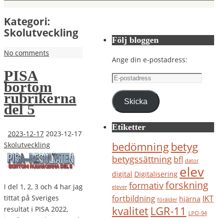
Kategori:
Skolutveckling
Följ bloggen
No comments
Ange din e-postadress:
PISA
E-
bortom
postadress
rubrikerna
Skicka
del 5
Etiketter
2023-12-17
2023-12-17
bedömning
betyg
Skolutveckling
betygssättning
bfl
dator
elev
digital
Digitalisering
forskning
formativ
I del 1, 2, 3 och 4 har jag
elever
IKT
tittat på Sveriges
fortbildning
hjärna
förälder
kvalitet
LGR-11
resultat i PISA 2022,
LPO-94