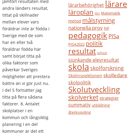
jämfört resultaten med
lärare
lärarbehörighet
andra länders resultat,
läroplan
Matematik
lön
tittat på skillnader
målstyrning
metod
mellan elever vars
nationella prov
NP
föräldrar inte är födda i
pedagogik
PISa
Sverige med de som
politik
har en eller två
PISA2022
resultat
föräldrar födda här
school
samt börjat titta på
sjunkande elevresultat
olika faktorer som
skola
skolforskning
påverkar Sveriges
skolledare
Skolinspektionen
möjligheter att prestera
skolpolitik
bättre än vi gör just nu.
Skolutveckling
I del 5 fortsätter jag
skolverket
titta på flera sådana
strategier
faktorer. 8. Antalet
summativ
utbildning
skolplatser i en
återkoppling
kommun och långsiktig
planering I en del
kommuner är det ett