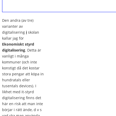
Den andra (av tre)
varianter av
digitalisering
i
skolan
kallar jag för
Ekonomiskt styrd
digitalisering
. Detta är
vanligt i många
kommuner (och inte
konstigt då det kostar
stora pengar att köpa in
hundratals eller
tusentals devices). I
likhet med it-styrd
digitalisering finns det
här en risk att man inte
börjar i rätt ände, d v s
vad ska man använda