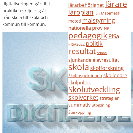
lärare
digitaliseringen går till i
lärarbehörighet
läroplan
praktiken skiljer sig åt
Matematik
lön
från skola till skola och
målstyrning
metod
kommun till kommun.
nationella prov
NP
pedagogik
PISa
politik
PISA2022
resultat
school
sjunkande elevresultat
skola
skolforskning
skolledare
Skolinspektionen
skolpolitik
Skolutveckling
skolverket
strategier
summativ
utbildning
återkoppling