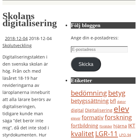
Skolans
digitalisering
Följ bloggen
Ange din e-postadress:
2018-12-04
2018-12-04
Skolutveckling
E-
postadress
Digitaliseringstakten i
den svenska skolan är
Skicka
hög. Från och med
läsåret 18-19 har
Etiketter
revideringarna av
bedömning
betyg
läroplanerna inneburit
att alla lärare berörs av
betygssättning
bfl
dator
elev
digitaliseringen,
digital
Digitalisering
tidigare kunde man
forskning
formativ
elever
säga ”det berör inte
IKT
fortbildning
hjärna
förälder
mig”, då det inte stod i
kvalitet
LGR-11
styrdokumenten. Hur
LPO-94