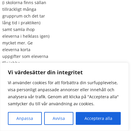
(i skolorna finns sällan
tillräckligt många
grupprum och det tar
lång tid i praktiken)
samt samla ihop
eleverna i helklass igen)
mycket mer. Ge
eleverna korta
uppgifter som eleverna
får jobba
med/diskutera i
Vi värdesätter din integritet
grupprummen och
Vi använder cookies för att förbättra din surfupplevelse,
samla ihop
visa personligt anpassade annonser eller innehåll och
diskussionerna/vad
grupperna kommit fram
analysera vår trafik. Genom att klicka på "Acceptera alla"
till i helklass (verbalt
samtycker du till vår användning av cookies.
eller via chatten). På det
sättet blir eleverna
Anpassa
Avvisa
Acceptera alla
mycket aktivare och en
hel skoldag blir dräglig