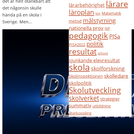
det är helt otänkbart att
lärare
lärarbehörighet
det någonsin skulle
läroplan
Matematik
lön
hända på en skola i
målstyrning
metod
Sverige. Men…
nationella prov
NP
pedagogik
PISa
politik
PISA2022
resultat
school
sjunkande elevresultat
skola
skolforskning
skolledare
Skolinspektionen
skolpolitik
Skolutveckling
skolverket
strategier
summativ
utbildning
återkoppling