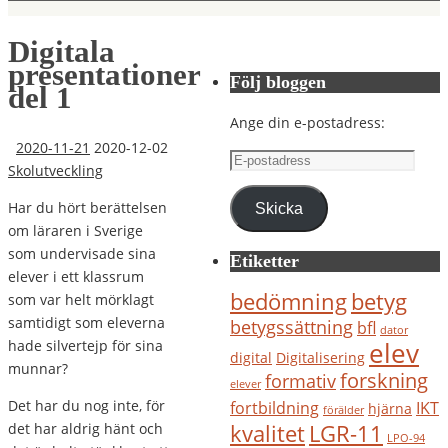
Digitala
presentationer
Följ bloggen
del 1
Ange din e-postadress:
2020-11-21
2020-12-02
E-
Skolutveckling
postadress
Har du hört berättelsen
Skicka
om läraren i Sverige
som undervisade sina
Etiketter
elever i ett klassrum
bedömning
betyg
som var helt mörklagt
samtidigt som eleverna
betygssättning
bfl
dator
elev
hade silvertejp för sina
digital
Digitalisering
munnar?
forskning
formativ
elever
Det har du nog inte, för
IKT
fortbildning
hjärna
förälder
kvalitet
LGR-11
det har aldrig hänt och
LPO-94