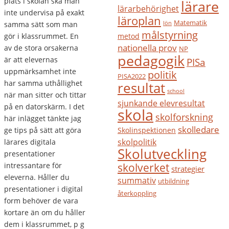
plats i skolan ska man
lärare
lärarbehörighet
inte undervisa på exakt
läroplan
Matematik
samma sätt som man
lön
målstyrning
gör i klassrummet. En
metod
nationella prov
av de stora orsakerna
NP
pedagogik
är att elevernas
PISa
uppmärksamhet inte
politik
PISA2022
har samma uthållighet
resultat
school
när man sitter och tittar
sjunkande elevresultat
på en datorskärm. I det
skola
skolforskning
här inlägget tänkte jag
skolledare
ge tips på sätt att göra
Skolinspektionen
skolpolitik
lärares digitala
Skolutveckling
presentationer
intressantare för
skolverket
strategier
eleverna. Håller du
summativ
utbildning
presentationer i digital
återkoppling
form behöver de vara
kortare än om du håller
dem i klassrummet, p g