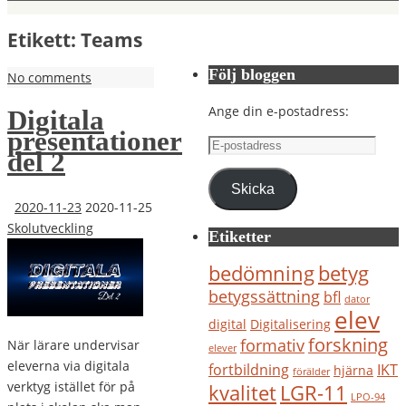
Etikett:
Teams
Följ bloggen
No comments
Ange din e-postadress:
Digitala
presentationer
E-
del 2
postadress
Skicka
2020-11-23
2020-11-25
Skolutveckling
Etiketter
bedömning
betyg
betygssättning
bfl
dator
elev
digital
Digitalisering
forskning
formativ
När lärare undervisar
elever
eleverna via digitala
IKT
fortbildning
hjärna
förälder
verktyg istället för på
kvalitet
LGR-11
LPO-94