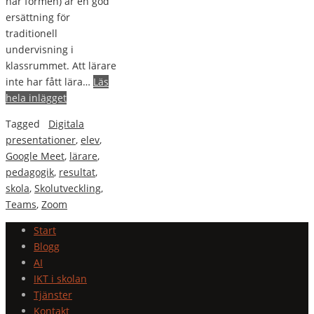
här formen) är en god
ersättning för
traditionell
undervisning i
klassrummet. Att lärare
inte har fått lära…
Läs
hela inlägget
Tagged
Digitala
presentationer
,
elev
,
Google Meet
,
lärare
,
pedagogik
,
resultat
,
skola
,
Skolutveckling
,
Teams
,
Zoom
Start
Blogg
AI
IKT i skolan
Tjänster
Kontakt