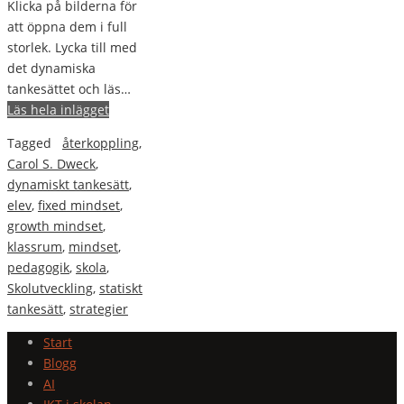
Klicka på bilderna för
att öppna dem i full
storlek. Lycka till med
det dynamiska
tankesättet och läs…
Läs hela inlägget
Tagged
återkoppling
,
Carol S. Dweck
,
dynamiskt tankesätt
,
elev
,
fixed mindset
,
growth mindset
,
klassrum
,
mindset
,
pedagogik
,
skola
,
Skolutveckling
,
statiskt
tankesätt
,
strategier
Start
Blogg
AI