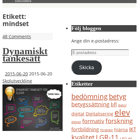
Etikett:
mindset
Följ bloggen
48 Comments
Ange din e-postadress:
Dynamiskt
E-
tankesätt
postadress
Skicka
2015-06-20
2015-06-20
Skolutveckling
Etiketter
bedömning
betyg
betygssättning
bfl
dator
elev
digital
Digitalisering
forskning
formativ
elever
IKT
fortbildning
hjärna
förälder
kvalitet
LGR-11
LPO-94