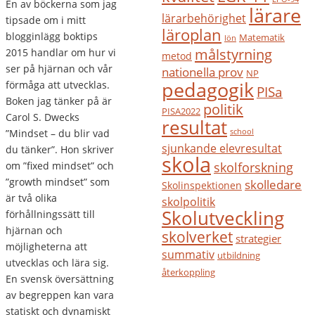
En av böckerna som jag
lärare
lärarbehörighet
tipsade om i mitt
läroplan
blogginlägg boktips
Matematik
lön
målstyrning
2015 handlar om hur vi
metod
ser på hjärnan och vår
nationella prov
NP
pedagogik
förmåga att utvecklas.
PISa
Boken jag tänker på är
politik
PISA2022
Carol S. Dwecks
resultat
”Mindset – du blir vad
school
sjunkande elevresultat
du tänker”. Hon skriver
skola
om ”fixed mindset” och
skolforskning
”growth mindset” som
skolledare
Skolinspektionen
är två olika
skolpolitik
Skolutveckling
förhållningssätt till
hjärnan och
skolverket
strategier
möjligheterna att
summativ
utbildning
utvecklas och lära sig.
återkoppling
En svensk översättning
av begreppen kan vara
statiskt och dynamiskt