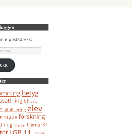
loggen
in e-postadress:
ress
icka
ter
ömning
betyg
ssättning
bfl
dator
elev
Digitalisering
forskning
ormativ
IKT
ldning
hjärna
förälder
tet
LGR-11
LPO-94