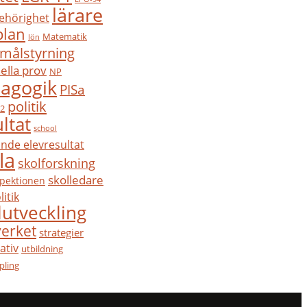
lärare
ehörighet
plan
Matematik
lön
målstyrning
ella prov
NP
agogik
PISa
politik
22
ltat
school
nde elevresultat
la
skolforskning
skolledare
spektionen
litik
lutveckling
verket
strategier
tiv
utbildning
pling