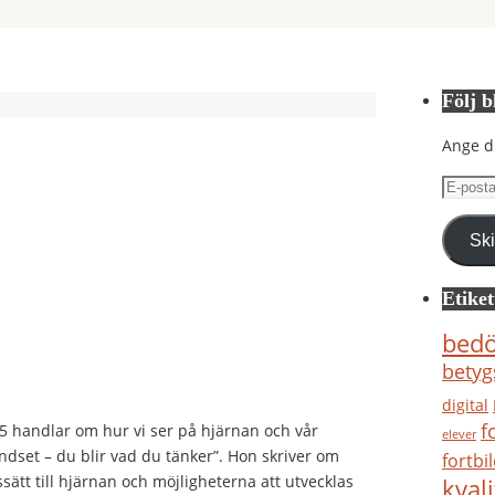
Följ b
Ange d
E-
postad
Sk
Etiket
bed
betyg
digital
f
5 handlar om hur vi ser på hjärnan och vår
elever
ndset – du blir vad du tänker”. Hon skriver om
fortbi
sätt till hjärnan och möjligheterna att utvecklas
kvali