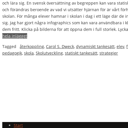
och lära sig. En svensk översättning av begreppen kan vara stati
och förändras beroende av vad vi utsätter hjärnan för är vårt förhål
skolan. För många elever hamnar i skolan i dag i ett läge där de in
sig. Jag har gjort några infographics som kan vara användbara i
dem fritt. Klicka på bilderna för att öppna dem i full storlek. Ly
hela inlägget
Tagged
återkoppling
,
Carol S. Dweck
,
dynamiskt tankesätt
,
elev
,
pedagogik
,
skola
,
Skolutveckling
,
statiskt tankesätt
,
strategier
Start