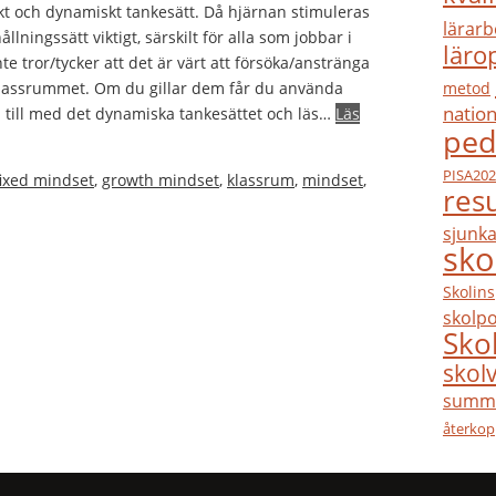
skt och dynamiskt tankesätt. Då hjärnan stimuleras
lärarb
lningssätt viktigt, särskilt för alla som jobbar i
läro
te tror/tycker att det är värt att försöka/anstränga
metod
 klassrummet. Om du gillar dem får du använda
nation
cka till med det dynamiska tankesättet och läs…
Läs
ped
PISA20
fixed mindset
,
growth mindset
,
klassrum
,
mindset
,
resu
sjunka
sko
Skolin
skolpo
Sko
skol
summa
återkop