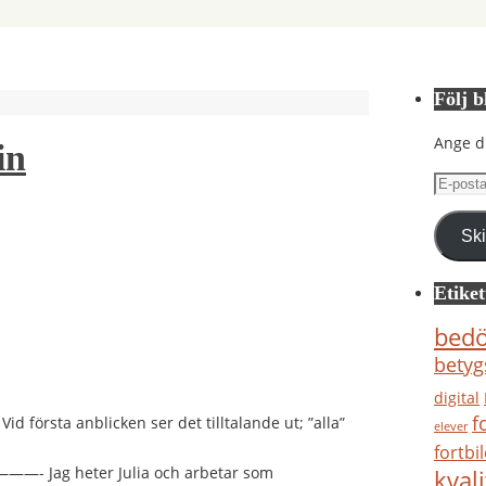
Följ b
Ange d
in
E-
postad
Sk
Etiket
bed
betyg
digital
f
d första anblicken ser det tilltalande ut; ”alla”
elever
fortbi
ter Julia och arbetar som
kvali