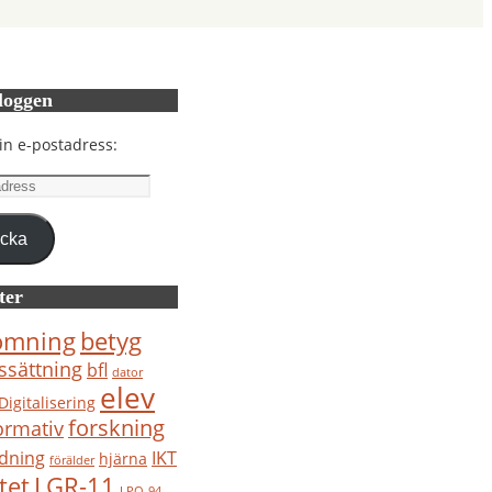
loggen
in e-postadress:
ress
icka
ter
ömning
betyg
ssättning
bfl
dator
elev
Digitalisering
forskning
ormativ
IKT
ldning
hjärna
förälder
tet
LGR-11
LPO-94