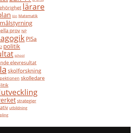
lärare
ehörighet
plan
Matematik
lön
målstyrning
ella prov
NP
agogik
PISa
politik
22
ltat
school
nde elevresultat
la
skolforskning
skolledare
spektionen
litik
lutveckling
verket
strategier
tiv
utbildning
pling