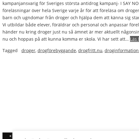
kampanjansvarig för Sveriges största antidrog kampanj- I SAY NO
föreläsningar över hela Sverige varje år för att föreläsa om drog
barn och ugndomar från droger och hjälpa dem att känna sig starka
Vi utbildar både elever, föräldrar och personal och anpassar före
händer nu kring droger just nu så ämnet är mer aktuellt någonsin
nu och hoppas på att kunna komma er skola. Vi har sett att…
Läs 
Tagged
droger
,
drogförebyggande
,
drogfritt.nu
,
droginformation
Start