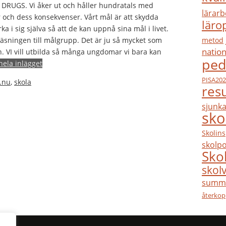
 DRUGS. Vi åker ut och håller hundratals med
lärarb
er och dess konsekvenser. Vårt mål är att skydda
läro
 i sig själva så att de kan uppnå sina mål i livet.
metod
läsningen till målgrupp. Det är ju så mycket som
nation
. VI vill utbilda så många ungdomar vi bara kan
ped
hela inlägget
PISA20
.nu
,
skola
resu
sjunka
sko
Skolin
skolpo
Sko
skol
summa
återkop