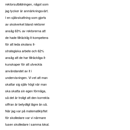
rektorsutbildningen, något som
jag tycker är anmärkningsvärt.
I en självskattning som gjorts
av skolverket bland rektorer
ansåg 63% av rektorerna att
de hade tillräcklig it-kompetens
för att leda skolans it-
strategiska arbete och 62%
ansåg att de har tillräckliga it-
kunskaper för att utveckla
användandet av it i
undervisningen. Vi vet att man
skattar sig själv högt när man
ska skatta sin egen förmåga,
så det är troligt att den korrekta
siffran är betydligt lägre än så.
När jag var på matematiklyftet
för skolledare var vi närmare
tusen skolledare i samma lokal.