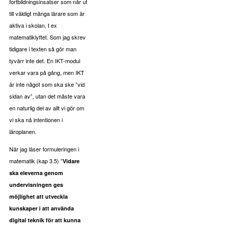
fortbildningsinsatser som når ut
till väldigt många lärare som är
aktiva i skolan, t ex
matematiklyftet. Som jag skrev
tidigare i texten så gör man
tyvärr inte det. En IKT-modul
verkar vara på gång, men IKT
är inte något som ska ske ”vid
sidan av”, utan det måste vara
en naturlig del av allt vi gör om
vi ska nå intentionen i
läroplanen.
När jag läser formuleringen i
matematik (kap 3.5) ”
Vidare
ska eleverna genom
undervisningen ges
möjlighet att utveckla
kunskaper i att använda
digital teknik för att kunna