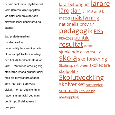
lärare
lärarbehörighet
penna”-tänk men i digitaliserad
läroplan
form (läraren visar uppgiften
Matematik
lön
via dator och projektor och
målstyrning
metod
eleverna löser uppgifterna på
nationella prov
NP
papper)).
pedagogik
PISa
politik
Jag pratade med en
PISA2022
resultat
handledare inom
school
matematiklyftet samt kastade
sjunkande elevresultat
ut en tråd på twitter i torsdags
skola
skolforskning
och fick då feedback att så är
skolledare
Skolinspektionen
fallet. Från twitter lärde jag mig
skolpolitik
att lärarna i vissa grupper delar
Skolutveckling
med sig till varandra sådant
skolverket
som man gjort som varit
strategier
digitalt, men att det inte finns
summativ
utbildning
någon systematik i det, utan
återkoppling
det är upp till deltagarna i
gruppen.