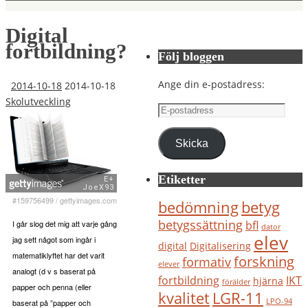
Digital
fortbildning?
Följ bloggen
Ange din e-postadress:
2014-10-18
2014-10-18
Skolutveckling
E-
postadress
Skicka
Etiketter
#159756499
/
gettyimages.com
bedömning
betyg
betygssättning
bfl
I går slog det mig att varje gång
dator
elev
jag sett något som ingår i
digital
Digitalisering
matematiklyftet har det varit
forskning
formativ
elever
analogt (d v s baserat på
IKT
fortbildning
hjärna
förälder
papper och penna (eller
kvalitet
LGR-11
LPO-94
baserat på ”papper och