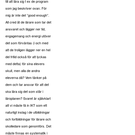
till att lära sig t ex de program
som jag beskriver ovan. För
mig är inte det ”good enough”.
All cred åt de lärare som tar det
ansvaret och lägger ner tid,
engagemang och energi utöver
det som förväntas (i och med
att de troligen lägger ner en hel
del fritid också för att lyckas
med detta) för sina elevers
skull, men alla de andra
eleverna då? Vem tänker på
dem och tar ansvar för att det
ska lära sig det som står i
läroplanen?
Svaret är självklart
att vi måste få in IKT som ett
naturligt inslag i de utbildningar
och fortbildningar för lärare och
skolledare som genomförs. Det
måste finnas en systematik i