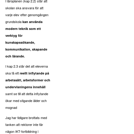
I läroplanen (kap 2.2) står att
skolan ska ansvara för att
varje elev efter genomgången
grundskola
kan använda
modern teknik som ett
verktyg för
kunskapssökande,
kommunikation, skapande
och lärande.
I kap 2.3 står det att eleverna
ska få ett
reellt inflytande på
arbetssätt, arbetsformer och
undervisningens innehåll
samt se till att detta inflytande
ökar med stigande ålder och
mognad
Jag har tidigare brottats med
tanken att rektorer inte får
någon IKT-fortbildning i