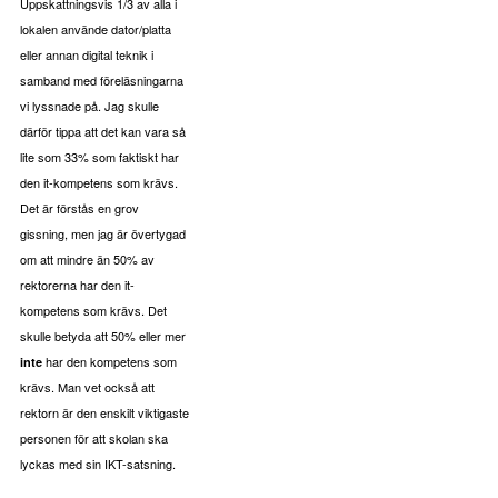
Uppskattningsvis 1/3 av alla i
lokalen använde dator/platta
eller annan digital teknik i
samband med föreläsningarna
vi lyssnade på. Jag skulle
därför tippa att det kan vara så
lite som 33% som faktiskt har
den it-kompetens som krävs.
Det är förstås en grov
gissning, men jag är övertygad
om att mindre än 50% av
rektorerna har den it-
kompetens som krävs. Det
skulle betyda att 50% eller mer
har den kompetens som
inte
krävs. Man vet också att
rektorn är den enskilt viktigaste
personen för att skolan ska
lyckas med sin IKT-satsning.