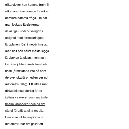
olika elever kan komma fram till
olika svar även om de försöker
besvara samma fråga. Då har
man lyckats få eleverna
delaktiga i undervisningen i
enlighet med formuleringen i
läroplanen. Det innebär inte att
man helt och hållet måste lägga
läroboken åt sidan, men man
kan inte jobba i läroboken hela
tiden (åtminstone inte så som
de svenska läromedlen ser ut i
matematik idag). Ett intressant
diskussionsunderlag är de
italienska elever som använder
finska läroböcker och på det
sättet förbättrat sina resultat.
Den som vill ha inspiration i
matematik när det gäller att