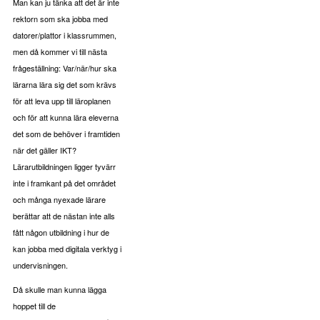
Man kan ju tänka att det är inte
rektorn som ska jobba med
datorer/plattor i klassrummen,
men då kommer vi till nästa
frågeställning: Var/när/hur ska
lärarna lära sig det som krävs
för att leva upp till läroplanen
och för att kunna lära eleverna
det som de behöver i framtiden
när det gäller IKT?
Lärarutbildningen ligger tyvärr
inte i framkant på det området
och många nyexade lärare
berättar att de nästan inte alls
fått någon utbildning i hur de
kan jobba med digitala verktyg i
undervisningen.
Då skulle man kunna lägga
hoppet till de