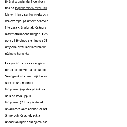
förändra undervisningen kan
titta på
följande video med Dan
Meyer.
Han visar konkreta och
bra exempel på att det behöver
inte vara krångligt att förändra
matematikundervisningen. Den
som vill fördjupa sig i hans sätt
att jobba hittar mer information
på
hans hemsida
.
Frågan är då hur ska vi göra
för att alla elever på alla skolor i
Sverige ska få den möjligheten
som de ska ha enligt
läroplanen (uppdraget i skolan
är ju att leva upp till
läroplanen!)? I dag är det ett
antal lärare som brinner för sitt
ämne och för att utveckla
undervisningen som själva ser