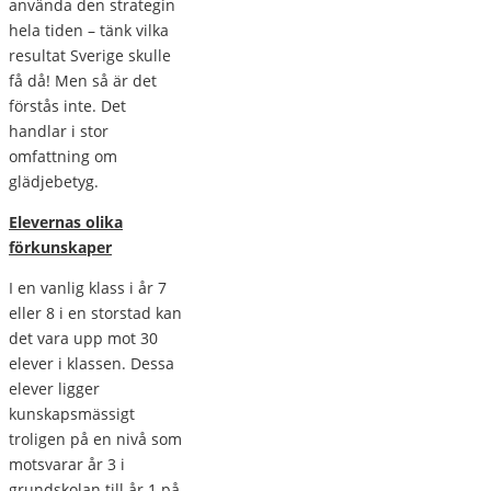
använda den strategin
hela tiden – tänk vilka
resultat Sverige skulle
få då! Men så är det
förstås inte. Det
handlar i stor
omfattning om
glädjebetyg.
Elevernas olika
förkunskaper
I en vanlig klass i år 7
eller 8 i en storstad kan
det vara upp mot 30
elever i klassen. Dessa
elever ligger
kunskapsmässigt
troligen på en nivå som
motsvarar år 3 i
grundskolan till år 1 på