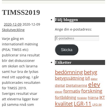
TIMSS2019
Följ bloggen
2020-12-09
2020-12-09
Ange din e-postadress:
Skolutveckling
E-
Varje gång en
postadress
internationell mätning
(PISA; TIMSS etc)
Skicka
publicerar sina resultat
blir det diskussioner
Etiketter
om skolan och lärarna
bedömning
betyg
samt hur bra de lyckas
med sitt uppdrag. I går
betygssättning
bfl
dator
elev
publicerades resultaten
digital
Digitalisering
för TIMSS 2019.
forskning
formativ
elever
Sveriges resultat visar
IKT
fortbildning
hjärna
förälder
att eleverna ligger kvar
kvalitet
LGR-11
på samma nivå som
LPO-94