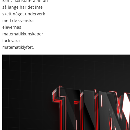
kan vi konstatera att än
så länge har det inte
skett något underverk
med de svenska
elevernas
matematikkunskaper
tack vara
matematiklyftet.