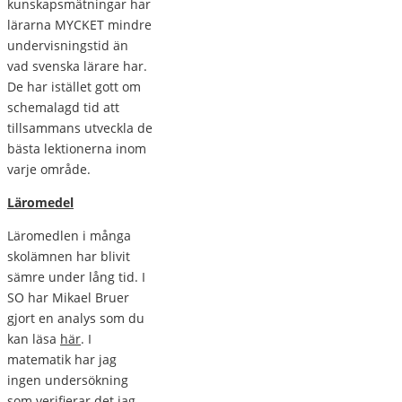
kunskapsmätningar har
lärarna MYCKET mindre
undervisningstid än
vad svenska lärare har.
De har istället gott om
schemalagd tid att
tillsammans utveckla de
bästa lektionerna inom
varje område.
Läromedel
Läromedlen i många
skolämnen har blivit
sämre under lång tid. I
SO har Mikael Bruer
gjort en analys som du
kan läsa
här
. I
matematik har jag
ingen undersökning
som verifierar det jag