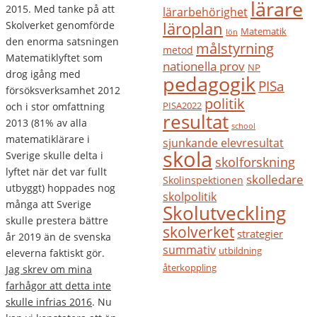
lärare
2015. Med tanke på att
lärarbehörighet
läroplan
Skolverket genomförde
Matematik
lön
den enorma satsningen
målstyrning
metod
Matematiklyftet som
nationella prov
NP
drog igång med
pedagogik
PISa
försöksverksamhet 2012
politik
PISA2022
och i stor omfattning
resultat
2013 (81% av alla
school
matematiklärare i
sjunkande elevresultat
skola
Sverige skulle delta i
skolforskning
lyftet när det var fullt
skolledare
Skolinspektionen
utbyggt) hoppades nog
skolpolitik
många att Sverige
Skolutveckling
skulle prestera bättre
skolverket
strategier
år 2019 än de svenska
summativ
utbildning
eleverna faktiskt gör.
återkoppling
Jag skrev om mina
farhågor att detta inte
skulle infrias 2016
. Nu