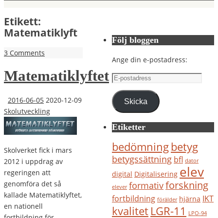
Etikett:
Matematiklyft
Följ bloggen
3 Comments
Ange din e-postadress:
Matematiklyftet
E-
postadress
2016-06-05
2020-12-09
Skicka
Skolutveckling
Etiketter
bedömning
betyg
Skolverket fick i mars
betygssättning
bfl
2012 i uppdrag av
dator
elev
regeringen att
digital
Digitalisering
forskning
genomföra det så
formativ
elever
kallade Matematiklyftet,
IKT
fortbildning
hjärna
förälder
en nationell
kvalitet
LGR-11
LPO-94
fortbildning för