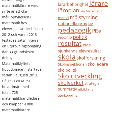
lärare
lärarbehörighet
matematiklärare vars
läroplan
syfte är att öka
Matematik
lön
målstyrning
måluppfyllelsen i
metod
matematik hos
nationella prov
NP
pedagogik
eleverna. Under hösten
PISa
2012 och våren 2013
politik
PISA2022
testades satsningen i
resultat
school
en utprövningsomgång
sjunkande elevresultat
där 33 grundskolor
skola
skolforskning
deltog.
Matematiklyftets
skolledare
Skolinspektionen
huvudomgång startade
skolpolitik
Skolutveckling
sedan i augusti 2013.
Då gavs cirka 290
skolverket
strategier
huvudmän med
summativ
utbildning
totalt 725
återkoppling
matematikhandledare
och knappt 14 000
matematiklärare