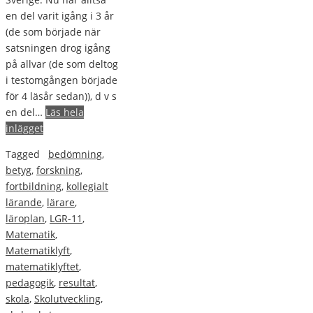
en del varit igång i 3 år
(de som började när
satsningen drog igång
på allvar (de som deltog
i testomgången började
för 4 läsår sedan)), d v s
en del…
Läs hela
inlägget
Tagged
bedömning
,
betyg
,
forskning
,
fortbildning
,
kollegialt
lärande
,
lärare
,
läroplan
,
LGR-11
,
Matematik
,
Matematiklyft
,
matematiklyftet
,
pedagogik
,
resultat
,
skola
,
Skolutveckling
,