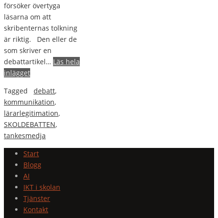
försöker övertyga
läsarna om att
skribenternas tolkning
är riktig. Den eller de
som skriver en
debattartikel…
Läs hela
inlägget
Tagged
debatt
,
kommunikation
,
lärarlegitimation
,
SKOLDEBATTEN
,
tankesmedja
Start
Blogg
AI
IKT i skolan
Tjänster
Kontakt