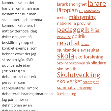
lärare
kommunikation det
lärarbehörighet
handlar om innan man
läroplan
Matematik
lön
bestämmer hur man
målstyrning
metod
ska hantera och bemöta
nationella prov
NP
kommunikationen. I
pedagogik
PISa
mitt twitterflöde idag
politik
dyker det (som på
PISA2022
resultat
beställning) upp ett
school
konkret exempel som
sjunkande elevresultat
skola
belyser exakt det jag
skolforskning
skrev om igår. SVD
skolledare
Skolinspektionen
publicerade idag
skolpolitik
(20150823) en
Skolutveckling
debattartikel där två
skolverket
strategier
personer som
summativ
utbildning
representerar Timbro
debatterar lärarlegitimationen.
återkoppling
Jag påminner om
definitionen av en
debatt (som jag skrev