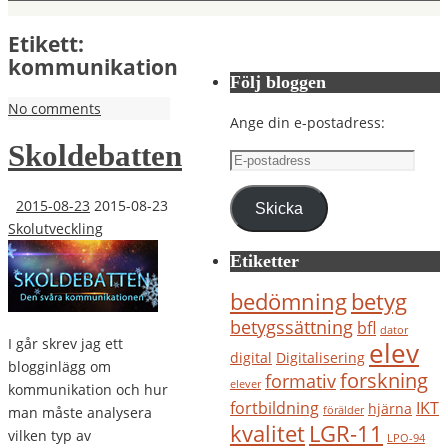
Etikett:
kommunikation
Följ bloggen
No comments
Ange din e-postadress:
Skoldebatten
E-
postadress
2015-08-23
2015-08-23
Skicka
Skolutveckling
Etiketter
bedömning
betyg
betygssättning
bfl
dator
I går skrev jag ett
elev
digital
Digitalisering
blogginlägg om
forskning
formativ
elever
kommunikation och hur
IKT
fortbildning
hjärna
man måste analysera
förälder
kvalitet
LGR-11
vilken typ av
LPO-94