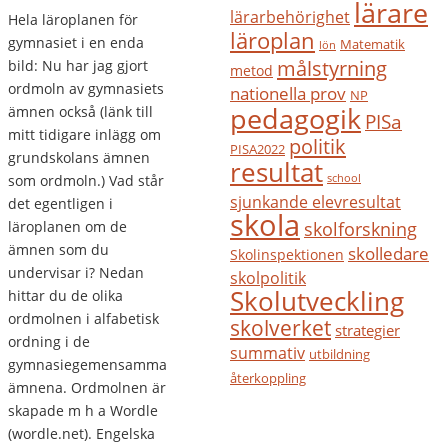
lärare
lärarbehörighet
Hela läroplanen för
läroplan
gymnasiet i en enda
Matematik
lön
målstyrning
bild: Nu har jag gjort
metod
ordmoln av gymnasiets
nationella prov
NP
pedagogik
ämnen också (länk till
PISa
mitt tidigare inlägg om
politik
PISA2022
grundskolans ämnen
resultat
som ordmoln.) Vad står
school
sjunkande elevresultat
det egentligen i
skola
läroplanen om de
skolforskning
ämnen som du
skolledare
Skolinspektionen
undervisar i? Nedan
skolpolitik
Skolutveckling
hittar du de olika
ordmolnen i alfabetisk
skolverket
strategier
ordning i de
summativ
utbildning
gymnasiegemensamma
återkoppling
ämnena. Ordmolnen är
skapade m h a Wordle
(wordle.net). Engelska