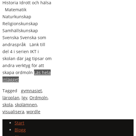
Historia Idrott och hälsa
Matematik
Naturkunskap
Religionskunskap
Samhällskunskap
Svenska Svenska som
andraspråk Länk till
del 4 i serien IKT i
skolan där jag tipsar om
andra verktyg för att
skapa ordmoln
Läs hela
inlägget
Tagged
gymnasiet
,
läroplan
,
lgy
,
Ordmoln
,
skola
,
skolämnen
,
visualisera
,
wordle
Start
Blogg