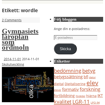
Etikett:
wordle
Följ bloggen
2 Comments
Ange din e-postadress:
Gymnasiets
läroplan
E-
som
postadress
ordmoln
Skicka
2014-11-01
2014-11-01
Etiketter
Skolutveckling
bedömning
betyg
betygssättning
bfl
dator
elev
digital
Digitalisering
forskning
formativ
elever
IKT
fortbildning
hjärna
förälder
kvalitet
LGR-11
LPO-94