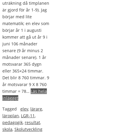
uträkning då timplanen
är gjord för år 1-9). Jag
börjar med lite
matematik; en elev som
börjar år 1 i augusti
kommer att gå ut år 9 i
juni 106 månader
senare (9 år minus 2
månader senare). 1 år
motsvarar 365 dygn
eller 365×24 timmar.
Det blir 8 760 timmar. 9
år motsvarar 9 X 8 760
timmar = 78…
Läs hela
inlägget
Tagged
elev
,
lärare
,
läroplan
,
LGR-11
,
pedagogik
,
resultat
,
skola
,
Skolutveckling