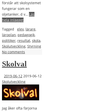
förstår att skolsystemet
fungerar som en
oljetanker, d v…
Läs
hela inlägget
Tagged
elev
,
lärare
,
läroplan
,
pedagogik
,
politiker
,
resultat
,
skola
,
Skolutveckling
,
Styrning
No comments
Skolval
2019-06-12
2019-06-12
Skolutveckling
Jag åker ofta färjorna