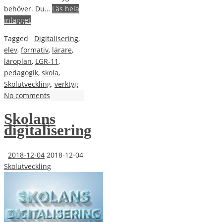
behöver. Du…
Läs hela
inlägget
Tagged
Digitalisering
,
elev
,
formativ
,
lärare
,
läroplan
,
LGR-11
,
pedagogik
,
skola
,
Skolutveckling
,
verktyg
No comments
Skolans
digitalisering
2018-12-04
2018-12-04
Skolutveckling