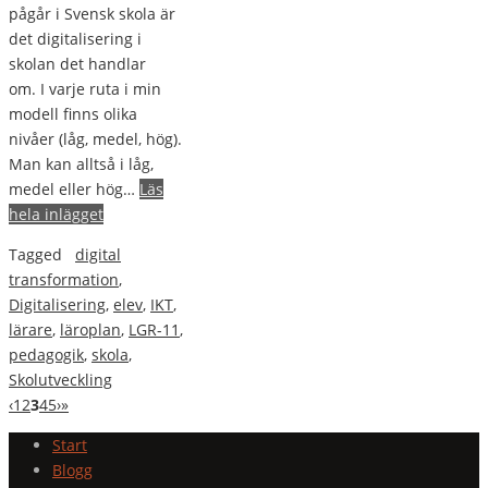
pågår i Svensk skola är
det digitalisering i
skolan det handlar
om. I varje ruta i min
modell finns olika
nivåer (låg, medel, hög).
Man kan alltså i låg,
medel eller hög…
Läs
hela inlägget
Tagged
digital
transformation
,
Digitalisering
,
elev
,
IKT
,
lärare
,
läroplan
,
LGR-11
,
pedagogik
,
skola
,
Skolutveckling
‹
1
2
3
4
5
›
»
Start
Blogg