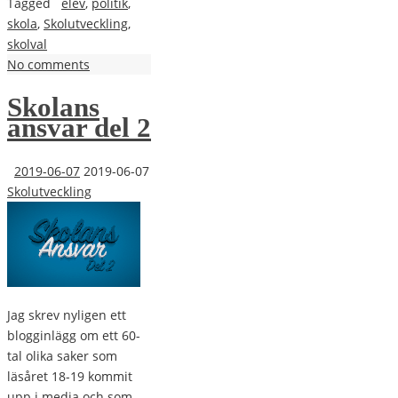
Tagged
elev
,
politik
,
skola
,
Skolutveckling
,
skolval
No comments
Skolans
ansvar del 2
2019-06-07
2019-06-07
Skolutveckling
Jag skrev nyligen ett
blogginlägg om ett 60-
tal olika saker som
läsåret 18-19 kommit
upp i media och som