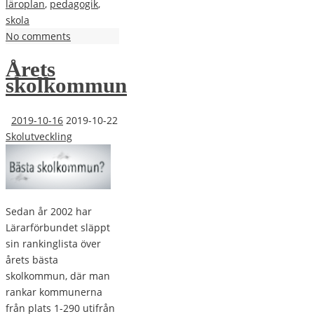
läroplan
,
pedagogik
,
skola
No comments
Årets
skolkommun
2019-10-16
2019-10-22
Skolutveckling
Sedan år 2002 har
Lärarförbundet släppt
sin rankinglista över
årets bästa
skolkommun, där man
rankar kommunerna
från plats 1-290 utifrån