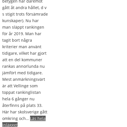
betygen har däremot
gått åt andra hållet, d v
s stigit trots försämrade
kunskaper). Nu har
man släppt rankingen
för år 2019. Man har
tagit bort några
kriterier man använt
tidigare, vilket har gjort
att en del kommuner
rankas annorlunda nu
jämfört med tidigare.
Mest anmärkningsvärt
är att Vellinge som
toppat rankinglistan
hela 6 gånger nu
återfinns på plats 33.
Här har skolsverige gått
omkring och…
Läs hela
inlägget