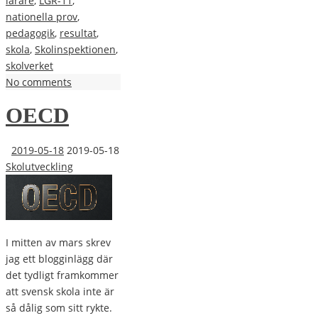
lärare
,
LGR-11
,
nationella prov
,
pedagogik
,
resultat
,
skola
,
Skolinspektionen
,
skolverket
No comments
OECD
2019-05-18
2019-05-18
Skolutveckling
I mitten av mars skrev
jag ett blogginlägg där
det tydligt framkommer
att svensk skola inte är
så dålig som sitt rykte.