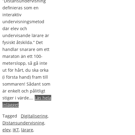
”Distansundervisning
definieras som en
interaktiv
undervisningsmetod
där elev och
undervisande lärare är
fysiskt åtskilda.” Det
handlar snarare om ett
maraton än ett 100-
meterslopp, så gå inte
ut för hårt, du ska orka
(i första hand) fram till
sommaren! Sådant som
är enkelt och pålitligt
stiger i värde….
Läs hela
inlägget
Tagged
Digitalisering
,
Distansundervisning
,
elev
,
IKT
,
lärare
,