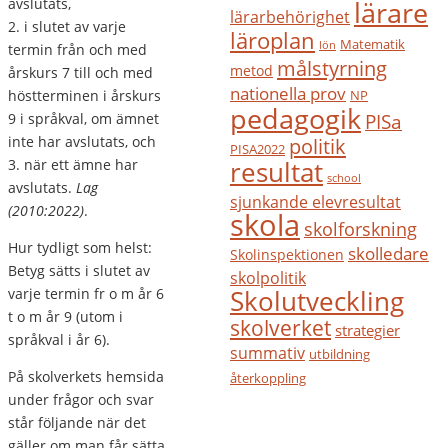
avslutats,
lärare
lärarbehörighet
2. i slutet av varje
läroplan
Matematik
lön
termin från och med
målstyrning
metod
årskurs 7 till och med
nationella prov
höstterminen i årskurs
NP
pedagogik
9 i språkval, om ämnet
PISa
inte har avslutats, och
politik
PISA2022
resultat
3. när ett ämne har
school
avslutats.
Lag
sjunkande elevresultat
(2010:2022)
.
skola
skolforskning
Hur tydligt som helst:
skolledare
Skolinspektionen
Betyg sätts i slutet av
skolpolitik
varje termin fr o m år 6
Skolutveckling
t o m år 9 (utom i
skolverket
strategier
språkval i år 6).
summativ
utbildning
På skolverkets hemsida
återkoppling
under frågor och svar
står följande när det
gäller om man får sätta