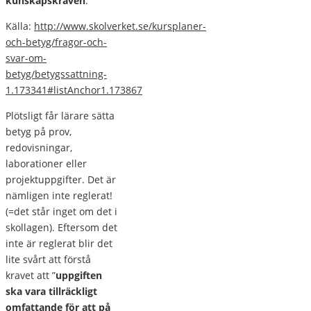
kunskapskraven
.”
Källa:
http://www.skolverket.se/kursplaner-
och-betyg/fragor-och-
svar-om-
betyg/betygssattning-
1.173341#listAnchor1.173867
Plötsligt får lärare sätta
betyg på prov,
redovisningar,
laborationer eller
projektuppgifter. Det är
nämligen inte reglerat!
(=det står inget om det i
skollagen). Eftersom det
inte är reglerat blir det
lite svårt att förstå
kravet att ”
uppgiften
ska vara tillräckligt
omfattande för att på