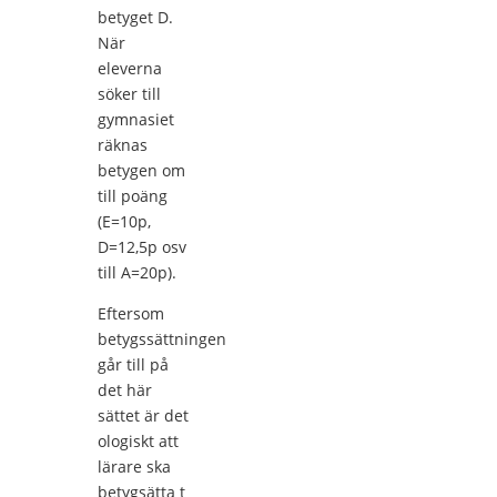
betyget D.
När
eleverna
söker till
gymnasiet
räknas
betygen om
till poäng
(E=10p,
D=12,5p osv
till A=20p).
Eftersom
betygssättningen
går till på
det här
sättet är det
ologiskt att
lärare ska
betygsätta t