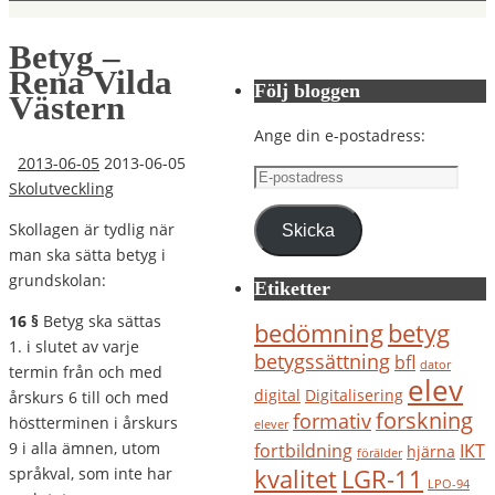
Betyg –
Rena Vilda
Följ bloggen
Västern
Ange din e-postadress:
2013-06-05
2013-06-05
E-
Skolutveckling
postadress
Skollagen är tydlig när
Skicka
man ska sätta betyg i
grundskolan:
Etiketter
16 §
Betyg ska sättas
bedömning
betyg
1. i slutet av varje
betygssättning
bfl
dator
termin från och med
elev
digital
Digitalisering
årskurs 6 till och med
forskning
formativ
höstterminen i årskurs
elever
9 i alla ämnen, utom
IKT
fortbildning
hjärna
förälder
kvalitet
LGR-11
språkval, som inte har
LPO-94