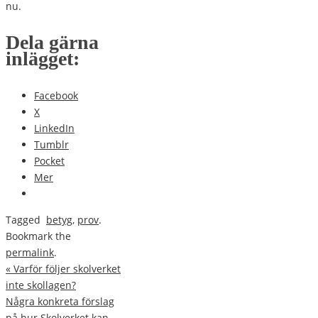
nu.
Dela gärna
inlägget:
Facebook
X
LinkedIn
Tumblr
Pocket
Mer
Tagged
betyg
,
prov
.
Bookmark the
permalink
.
«
Varför följer skolverket
inte skollagen?
Några konkreta förslag
på hur Skolverket kan