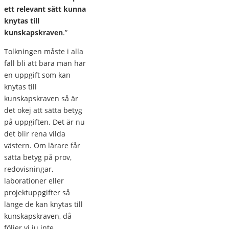
ett relevant sätt kunna
knytas till
kunskapskraven
.”
Tolkningen måste i alla
fall bli att bara man har
en uppgift som kan
knytas till
kunskapskraven så är
det okej att sätta betyg
på uppgiften. Det är nu
det blir rena vilda
västern. Om lärare får
sätta betyg på prov,
redovisningar,
laborationer eller
projektuppgifter så
länge de kan knytas till
kunskapskraven, då
följer vi ju inte